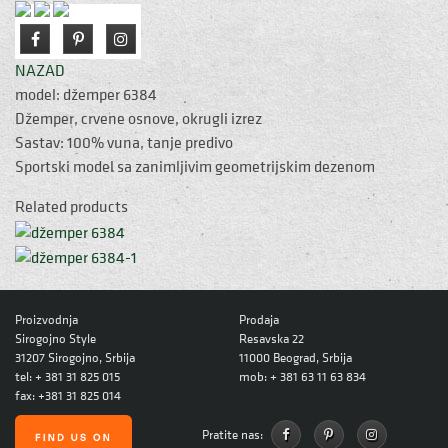
NAZAD
model: džemper 6384
Džemper, crvene osnove, okrugli izrez
Sastav: 100% vuna, tanje predivo
Sportski model sa zanimljivim geometrijskim dezenom
Related products
Proizvodnja
Prodaja
Sirogojno Style
Resavska 22
31207 Sirogojno, Srbija
11000 Beograd, Srbija
tel: + 381 31 825 015
mob: + 381 63 11 63 834
fax: +381 31 825 014
Pratite nas: