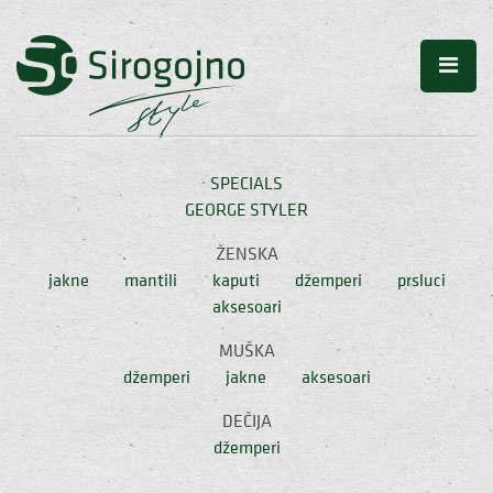
SPECIALS
GEORGE STYLER
ŽENSKA
jakne
mantili
kaputi
džemperi
prsluci
aksesoari
MUŠKA
džemperi
jakne
aksesoari
DEČIJA
džemperi