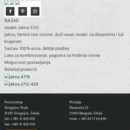
NAZAD
model: jakna 3725
Jakna, tamno sive osnove, duži ravan model, sa džepovima i šal
kragnom
Sastav: 100% vuna, deblje predivo
Laka za kombinovanje, pogodna za hladnije vreme
Mogućnost postavljanja
Related products
Proizvodnja
Prodaja
Sirogojno Style
Resavska 22
31207 Sirogojno, Srbija
11000 Beograd, Srbija
tel: + 381 31 825 015
mob: + 381 63 11 63 834
fax: +381 31 825 014